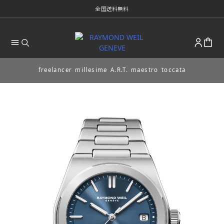
全国送料無料
freelancer
millesime
A.R.T.
maestro
toccata