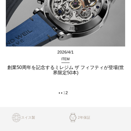
2026/4/1
ITEM
創業50周年を記念するミレジム ザ フィフティが登場(世
界限定50本)
1
2
スイス製
2年保証