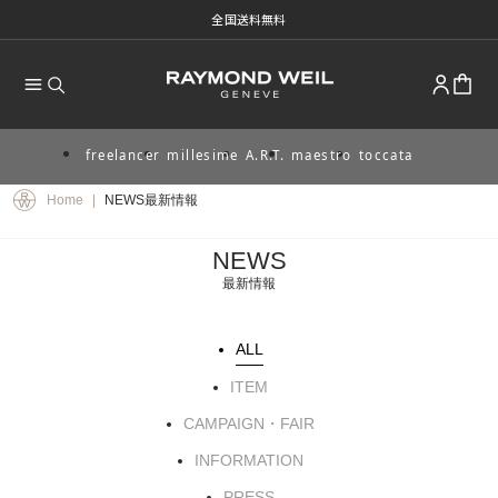
全国送料無料
freelancer
millesime
A.R.T.
maestro
toccata
Skip
to
Home
|
NEWS最新情報
content
NEWS
最新情報
ALL
ITEM
CAMPAIGN・FAIR
INFORMATION
PRESS