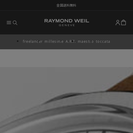
全国送料無料
freelancer
millesime
A.R.T.
maestro
toccata