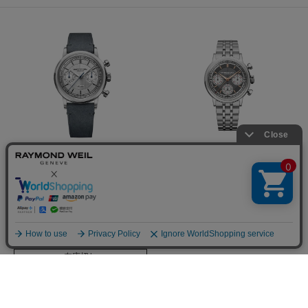
ミレジム ザ フィフティ
ミレジム
自動巻き、37mm、シルバーダイアル、レ
自動巻き、39.5mm、アンスラサイトダイ
ザーストラップ
アル、ステンレススティールブレスレット
1976-STC-65001
7765-ST-60651
¥
2,090,000
¥
682,000
税込
税込
在庫切れ