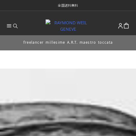
全国送料無料
freelancer
millesime
A.R.T.
maestro
toccata