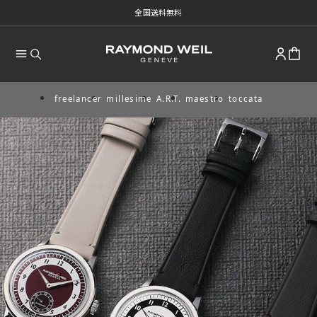
全国送料無料
freelancer
millesime
A.R.T.
maestro
toccata
Skip
to
content