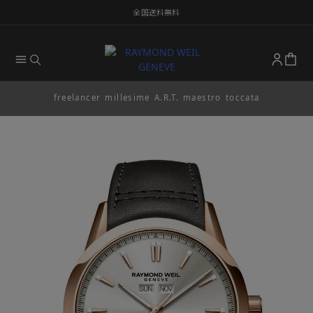
全国送料無料
freelancer
millesime
A.R.T.
maestro
toccata