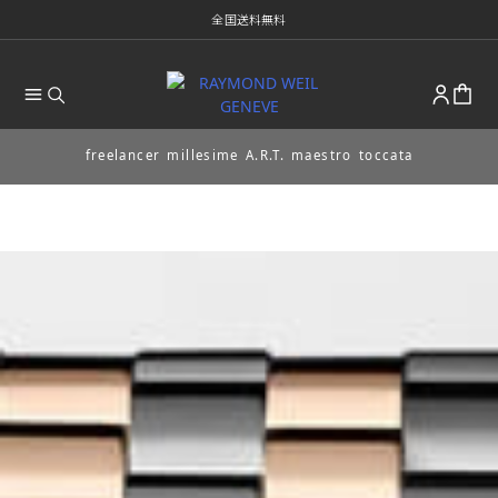
全国送料無料
freelancer
millesime
A.R.T.
maestro
toccata