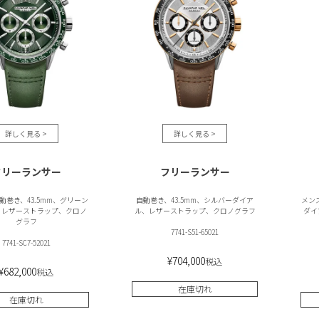
フリーランサー
フリーランサー
動巻き、43.5mm、グリーン
自動巻き、43.5mm、シルバーダイア
メン
、レザーストラップ、クロノ
ル、レザーストラップ、クロノグラフ
ダイ
グラフ
7741-S51-65021
7741-SC7-52021
¥
704,000
税込
¥
682,000
税込
在庫切れ
在庫切れ