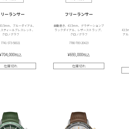
フリーランサー
フリーランサー
43.5mm、ブルーダイアル、
自動巻き、43.5mm、グラデーションブ
ススティールブレスレット、
ラックダイアル、レザーストラップ、
43
クロノグラフ
クロノグラフ
アル
7741-ST3-50021
7780-TB3-20423
¥
704,000
¥
693,000
税込
税込
在庫切れ
在庫切れ