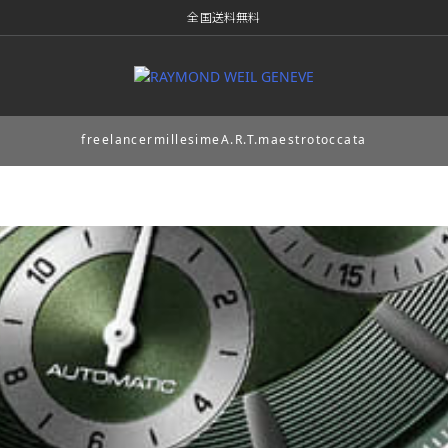
全国送料無料
freelancer
millesime
A.R.T.
maestro
toccata