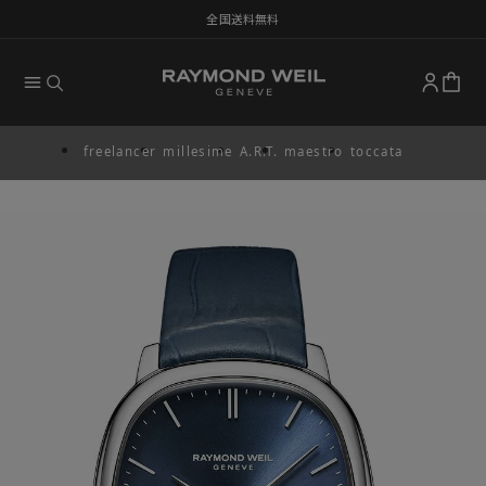
全国送料無料
freelancer
millesime
A.R.T.
maestro
toccata