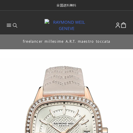
全国送料無料
freelancer
millesime
A.R.T.
maestro
toccata