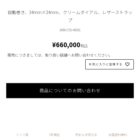
自動巻き、34mm×34mm、クリームダイアル、レザーストラッ
プ
2496-C5S-40051
¥
660,000
税込
販売につきましては、取り扱い店舗へお問い合わせください。
お気に入りに登録する
商品についてのお問い合わせ
スイス製
2年保証
安全な決済方法
全国送料無料