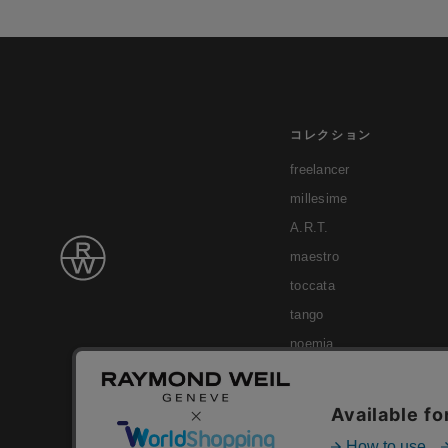
コレクション
freelancer
millesime
A.R.T.
maestro
toccata
tango
noemia
shine