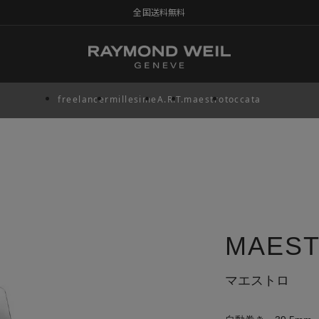
全国送料無料
freelancer
millesime
A.R.T.
maestro
toccata
MAES
マエストロ