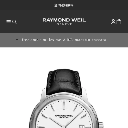
全国送料無料
freelancer
millesime
A.R.T.
maestro
toccata