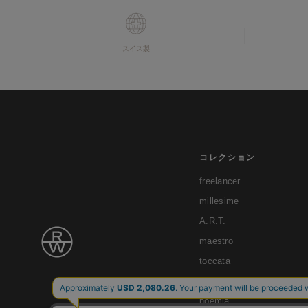
スイス製
コレクション
freelancer
millesime
A.R.T.
maestro
toccata
tango
noemia