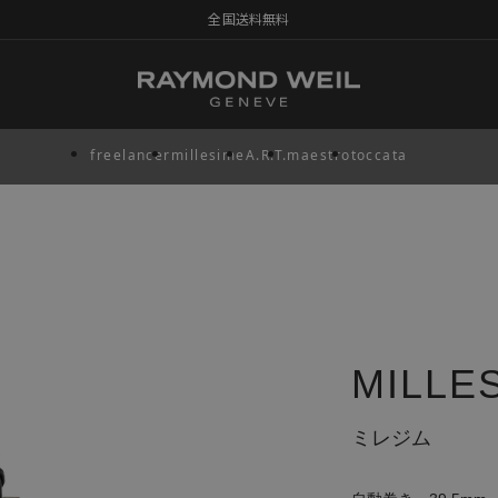
全国送料無料
freelancer
millesime
A.R.T.
maestro
toccata
MILLE
ミレジム