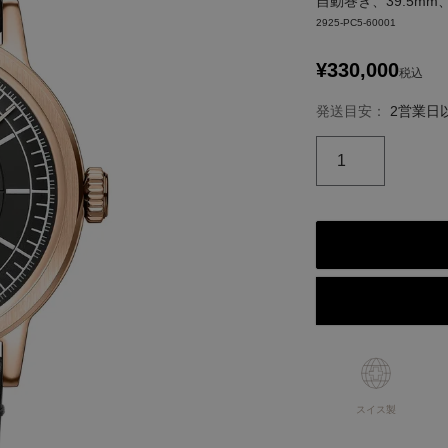
自動巻き、39.5m
2925-PC5-60001
¥
330,000
税込
発送目安：
2営業日
スイス製