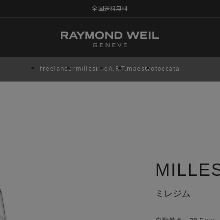
全国送料無料
freelancer
millesime
A.R.T.
maestro
toccata
MILLE
ミレジム