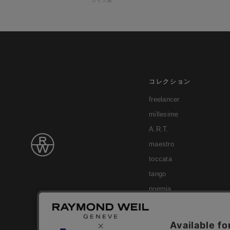
スイス製
コレクション
freelancer
millesime
A.R.T.
maestro
toccata
tango
noemia
shine