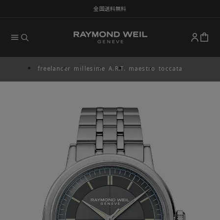
全国送料無料
freelancer
millesime
A.R.T.
maestro
toccata