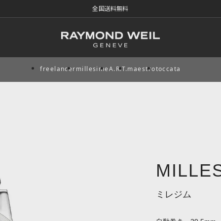
全国送料無料
freelancer
millesime
A.R.T.
maestro
toccata
MILLE
ミレジム