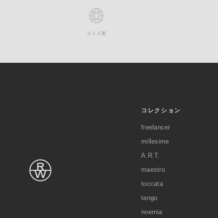
スイス製
コレクション
freelancer
millesime
A.R.T.
maestro
toccata
tango
noemia