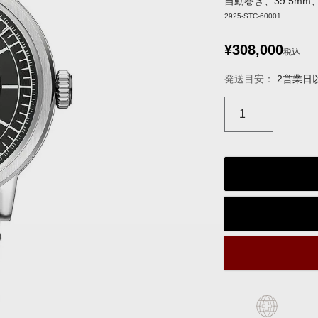
自動巻き、39.5m
2925-STC-60001
¥
308,000
税込
発送目安：
2営業日