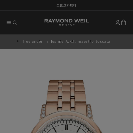
全国送料無料
freelancer
millesime
A.R.T.
maestro
toccata