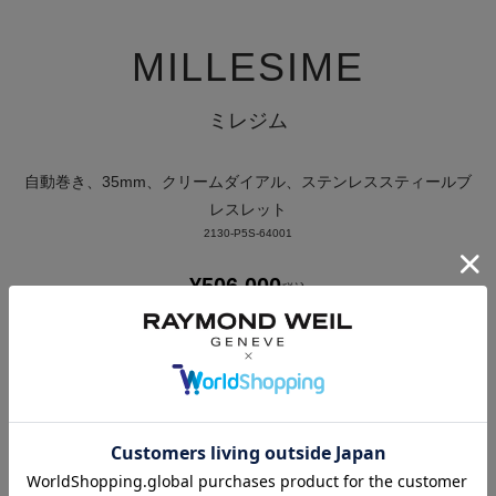
MILLESIME
ミレジム
自動巻き、35mm、クリームダイアル、ステンレススティールブ
レスレット
2130-P5S-64001
¥
506,000
税込
発送目安：
2営業日以内に発送
お気に入りに登録する
カートに入れる ＞