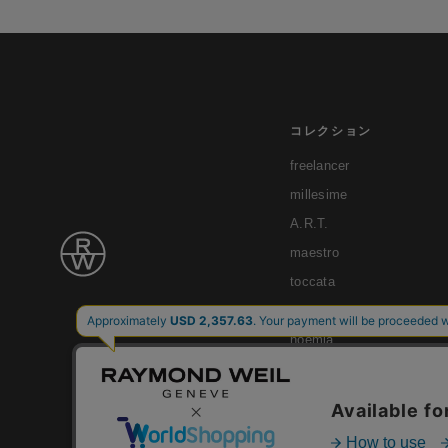
コレクション
freelancer
millesime
A.R.T.
maestro
toccata
tango
noemia
shine