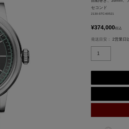
自動巻き、35mm
セコンド
2130-STC-60521
¥
374,000
税込
発送目安：
2営業日