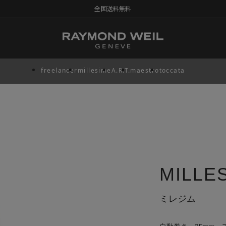
全国送料無料
freelancer
millesime
A.R.T.
maestro
toccata
MILLE
ミレジム