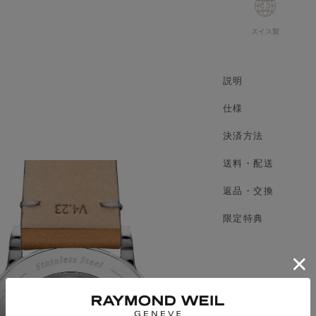
スイス製
説明
仕様
決済方法
送料・配送
返品・交換
限定特典