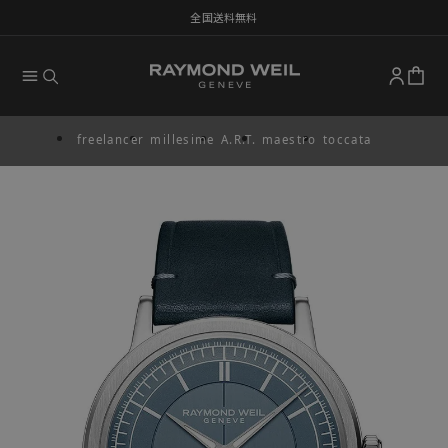
全国送料無料
freelancer
millesime
A.R.T.
maestro
toccata