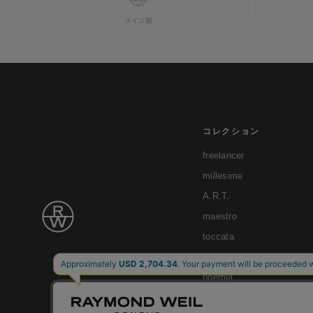
スイス製
コレクション
freelancer
millesime
A.R.T.
maestro
toccata
tango
noemia
shine