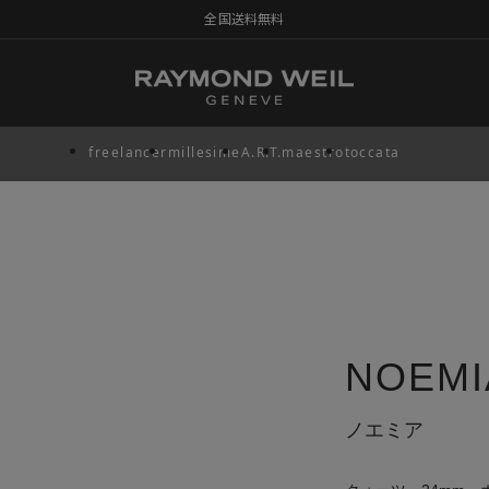
全国送料無料
freelancer
millesime
A.R.T.
maestro
toccata
NOEMI
ノエミア