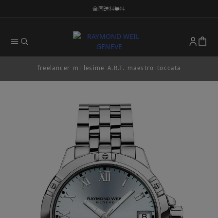
全国送料無料
freelancer
millesime
A.R.T.
maestro
toccata