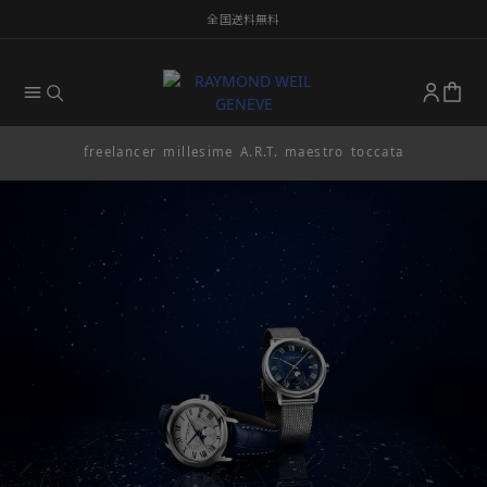
全国送料無料
freelancer
millesime
A.R.T.
maestro
toccata