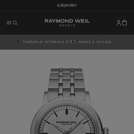
全国送料無料
freelancer
millesime
A.R.T.
maestro
toccata