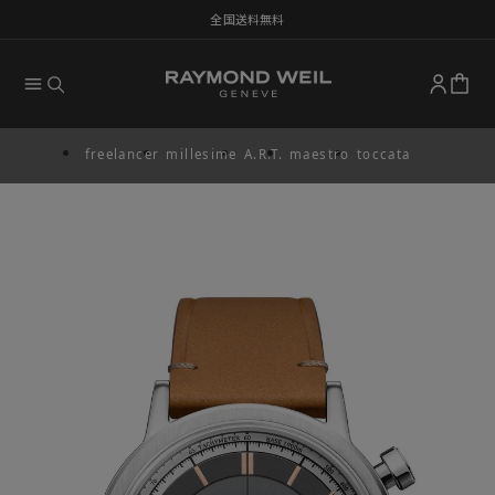
全国送料無料
freelancer
millesime
A.R.T.
maestro
toccata