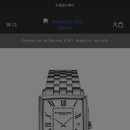
全国送料無料
freelancer
millesime
A.R.T.
maestro
toccata