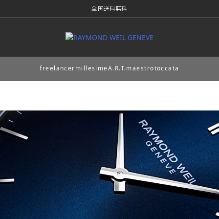
全国送料無料
freelancer
millesime
A.R.T.
maestro
toccata