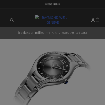
全国送料無料
freelancer
millesime
A.R.T.
maestro
toccata