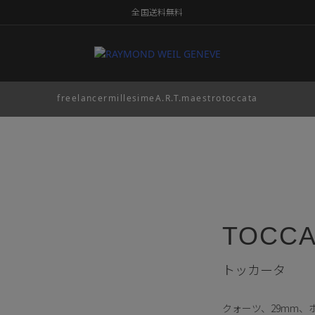
全国送料無料
freelancer
millesime
A.R.T.
maestro
toccata
TOCCA
トッカータ
クォーツ、29mm