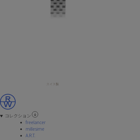
スイス製
コレクション
freelancer
millesime
A.R.T.